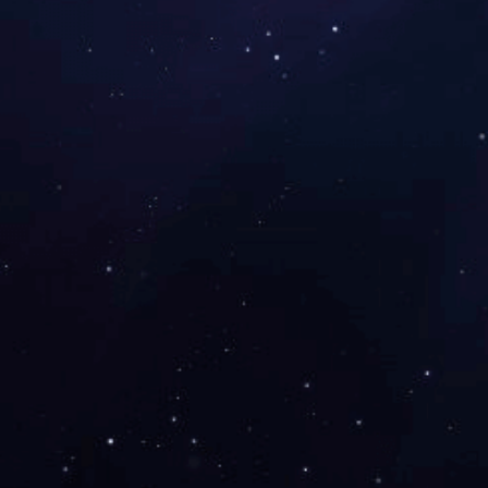
上一个：
单排交叉滚柱式回转支承（HJ系列）
下一个：
内燃机齿轮
爱游戏官方网站-爱游戏(中国)
/
网站爱游戏官方网站
爱游戏官方网站-爱游戏(中国)
地址：山东省招远市张星镇工业园
电话：13573522687
邮箱：