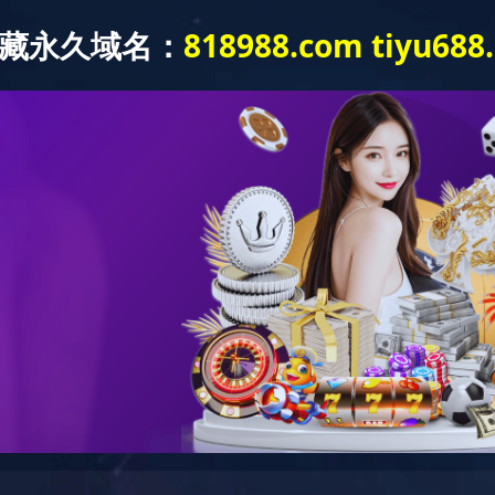
7
方网站
爱游戏官方网站-爱游戏(中国)
产