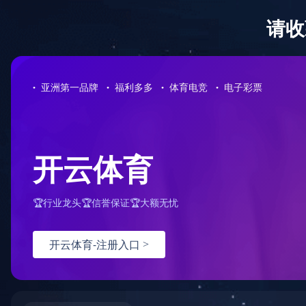
爱游戏官方网站
爱游戏官方网站-爱游戏(中国) 欢迎您！Tel:1357352268
网站爱游戏官