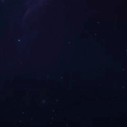
 诚信为本
/ 质量至上
产品展示
生产设备
联系我们
ytzhenzhu@163.com