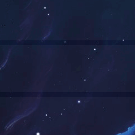
PROCUCT CENTER
产品展示
减速机
汽车齿轮
内燃机齿轮
单排交叉滚柱式回转支承（11系列）