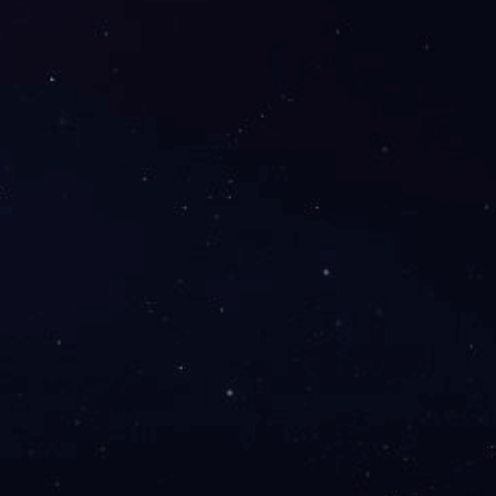
扫一扫
​​关注微信了解更多动态